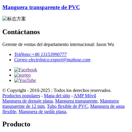
Manguera transparente de PVC
Contáctanos
Gerente de ventas del departamento internacional: Jason Wu
Teléfono:
+86 13153990777
Correo electrónico:
export@mqhose.com
© Copyright - 2010-2025 : Todos los derechos reservados.
Productos populares
-
Mapa del sitio
-
AMP Móvil
Manguera de drenaje plana
,
Manguera transparente
,
Manguera
transparente de 12 mm
,
Tubo flexible de PVC
,
Manguera de agua
flexible
,
Manguera de jardín plana
,
Producto