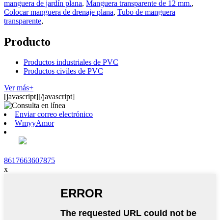
manguera de jardín plana
,
Manguera transparente de 12 mm.
,
Colocar manguera de drenaje plana
,
Tubo de manguera
transparente
,
Producto
Productos industriales de PVC
Productos civiles de PVC
Ver más+
[javascript]
[/javascript]
Enviar correo electrónico
WmyyAmor
8617663607875
x