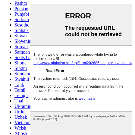
Pashto
Persian
Punjabi
Serbian
Sesotho
Sinhala
Slovak
Slovenian
Somali
Samoan
Scots Gaelic
Shona
Sindhi
Sundanese
Swahili
Tajik
Tamil
Telugu
Thai
Ukrainian
Urdu
Uzbek
Vietnamese
Welsh
Xhosa