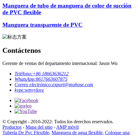
Manguera de tubo de manguera de color de succión
de PVC flexible
Manguera transparente de PVC
Contáctenos
Gerente de ventas del departamento internacional: Jason Wu
Teléfono:
+86 18663636212
WhatsApp:
8617663607875
Correo electrónico:
export@mqhose.com
kype:
wmyylove
© Copyright - 2010-2022: Todos los derechos reservados.
Productos
-
Mapa del sitio
-
AMP móvil
Tubería De Pvc Flexible
,
Manguera de agua flexible
,
Coloque una